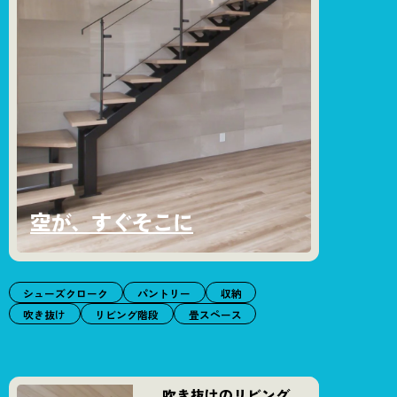
空が、すぐそこに
シューズクローク
パントリー
収納
吹き抜け
リビング階段
畳スペース
吹き抜けのリビング