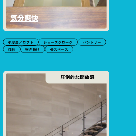
気分爽快
小屋裏／ロフト
シューズクローク
パントリー
収納
吹き抜け
畳スペース
圧倒的な開放感