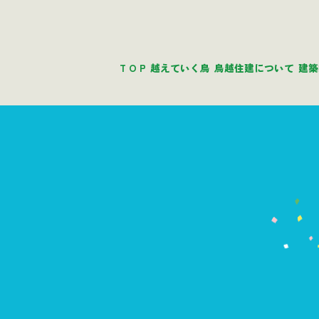
T O P
越えていく鳥
鳥越住建について
建築