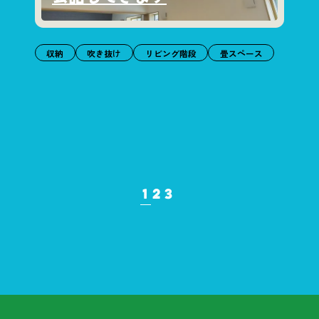
収納
吹き抜け
リビング階段
畳スペース
1
2
3