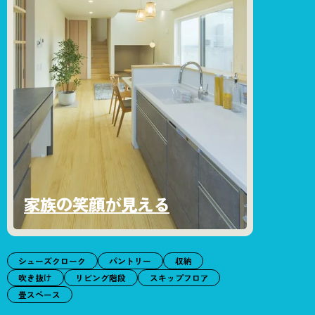
家族の笑顔が見える
シューズクローク
パントリー
収納
吹き抜け
リビング階段
スキップフロア
畳スペース