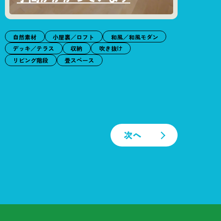
自然素材
小屋裏／ロフト
和風／和風モダン
デッキ／テラス
収納
吹き抜け
リビング階段
畳スペース
次へ